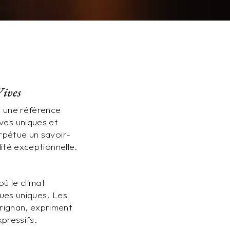
Vives
t une référence
ves uniques et
erpétue un savoir-
lité exceptionnelle.
ù le climat
ques uniques. Les
arignan, expriment
xpressifs.